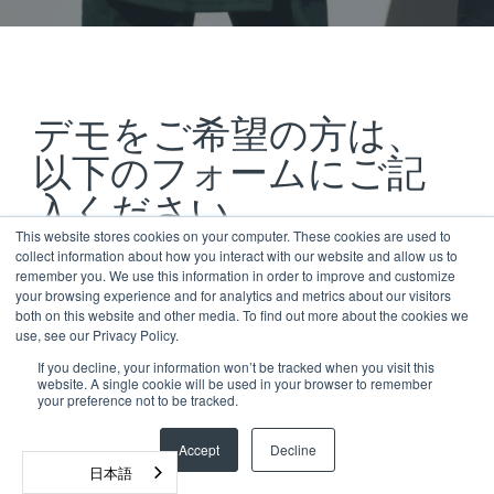
デモをご希望の方は、
以下のフォームにご記
入ください。
This website stores cookies on your computer. These cookies are used to
collect information about how you interact with our website and allow us to
remember you. We use this information in order to improve and customize
your browsing experience and for analytics and metrics about our visitors
名
*
both on this website and other media. To find out more about the cookies we
use, see our Privacy Policy.
If you decline, your information won’t be tracked when you visit this
website. A single cookie will be used in your browser to remember
姓
*
your preference not to be tracked.
Accept
Decline
日本語
メールアドレス
*