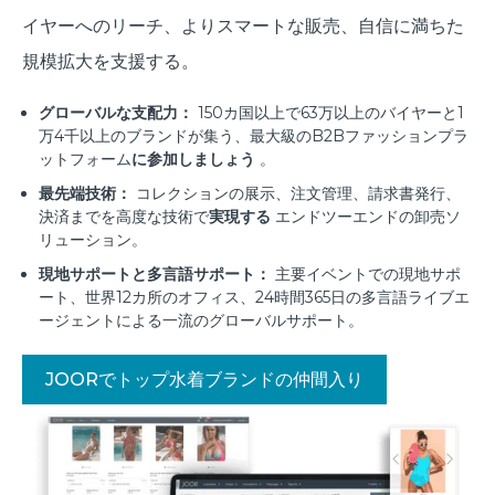
イヤーへのリーチ、よりスマートな販売、自信に満ちた
規模拡大を支援する。
グローバルな支配力：
150カ国以上で63万以上のバイヤーと1
万4千以上のブランドが集う、最大級のB2Bファッションプラ
ットフォーム
に参加しましょう
。
最先端技術：
コレクションの展示、注文管理、請求書発行、
決済までを高度な技術で
実現する
エンドツーエンドの卸売ソ
リューション。
現地サポートと多言語サポート：
主要イベントでの現地サポ
ート、世界12カ所のオフィス、24時間365日の多言語ライブエ
ージェントによる一流のグローバルサポート。
JOORでトップ水着ブランドの仲間入り